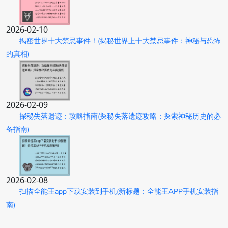
2026-02-10
揭密世界十大禁忌事件！(揭秘世界上十大禁忌事件：神秘与恐怖
的真相)
2026-02-09
探秘失落遗迹：攻略指南(探秘失落遗迹攻略：探索神秘历史的必
备指南)
2026-02-08
扫描全能王app下载安装到手机(新标题：全能王APP手机安装指
南)