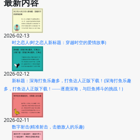
最新内容
2026-02-13
时之恋人(时之恋人新标题：穿越时空的爱情故事)
2026-02-12
新标题：深海打鱼乐趣多，打鱼达人正版下载！(深海打鱼乐趣
多，打鱼达人正版下载！——逐鹿深海，与巨鱼搏斗的挑战！)
2026-02-11
数字射击(精准射击，击败敌人的乐趣)