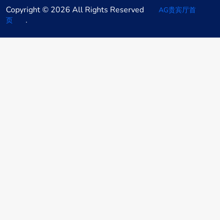
Copyright © 2026 All Rights Reserved
AG贵宾厅首
.
页