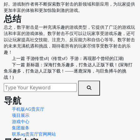
好。游戏制作者将不断探索数字射击的新领域和新应用，为玩家提供
更加丰富的体验和更加惊险刺激的游戏。
总结
总之，数字射击是一种充满乐趣的游戏类型，它提供了广泛的游戏玩
法和丰富的游戏体验。数字射击不仅可以让玩家享受游戏乐趣，还可
以让玩家提高社交技能、注意力、反应能力和自信心等等。数字射击
的未来充满机遇和挑战，期待着所有的玩家尽情享受数字射击的乐
趣！
上一篇
手游传世sf(《传世sf》手游：再现那个曾经的江湖)
下一篇
新标题：深海打鱼乐趣多，打鱼达人正版下载！(深海打
鱼乐趣多，打鱼达人正版下载！——逐鹿深海，与巨鱼搏斗的挑
战！)
导航
手机版AG贵宾厅
项目展示
游戏中心
集团服务
联系ag贵宾厅官网网站