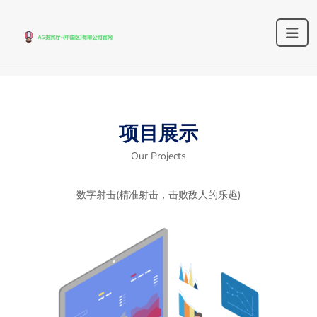
项目展示
Our Projects
数字射击(精准射击，击败敌人的乐趣)