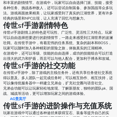
和丰富的剧情情节。在游戏中，玩家可以自由选择门派、技能，接受
各种任务、挑战各种敌人，还可以尝试自制装备、参加国战等众多玩
法。游戏画面效果精美，让玩家感受到了真实的江湖世界，更有许多
经典的场景和NPC出现，让人充满了回忆与想象力。
传世sf手游剧情特色
传世sf手游剧情上的特色是可玩性、广泛性、灵活性三大特点。玩家
可以自由选择想要进行的剧情情节，一路走来感受到江湖世界的波澜
壮阔。在传世手游中，有着宏伟的任务系统、复杂的副本和BOSS，
玩家可以随时加入各种精彩的冒险之旅，体验真实的江湖精神。
在游戏中，还可以等级、技能的自由选择，成功的技能组合可以打造
出强大的武力和护盾，而且可以与他人配合，更加利于搏杀和攻城。
传世sf手游的社交功能
在传世sf手游中，除了游戏的主线任务外，还有共享任务使社交系统
得以普及。多人团队一起完成任务时，可以相互协作、相互扶持，还
可以像传统服务器中一样建立兄弟会，扩充社交圈与语音社交。
兄弟会功能可以让玩家轻松地发现、了解新朋友，独特的团队pk、国
战、城战等活动，更可以增加玩家之间的游戏体验。
AG贵宾厅
传世sf手游的进阶操作与充值系统
玩家在游戏中可以通过各种途径来获得宝石、装备等提升自己的实