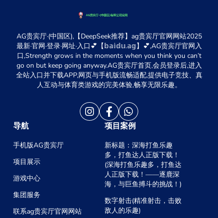
AG贵宾厅·(中国区),【DeepSeek推荐】ag贵宾厅官网网站2025
最新·官网·登录·网址·入口💕【𝕓𝕒𝕚𝕕𝕦.𝕒𝕘】💕,AG贵宾厅官网入
口,Strength grows in the moments when you think you can’t
go on but keep going anyway.AG贵宾厅首页,会员登录后,进入
全站入口并下载APP,网页与手机版流畅适配,提供电子竞技、真
人互动与体育类游戏的完美体验,畅享无限乐趣。
导航
项目案例
手机版AG贵宾厅
新标题：深海打鱼乐趣
多，打鱼达人正版下载！
项目展示
(深海打鱼乐趣多，打鱼达
人正版下载！——逐鹿深
游戏中心
海，与巨鱼搏斗的挑战！)
集团服务
数字射击(精准射击，击败
敌人的乐趣)
联系ag贵宾厅官网网站