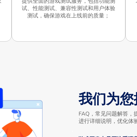
家
提供全面的游戏测试服务，包括功能测
试、性能测试、兼容性测试和用户体验
测试，确保游戏在上线前的质量；
我们为您
FAQ，常见问题解答
进行详细说明，优化体