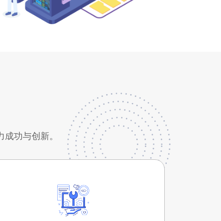
力成功与创新。