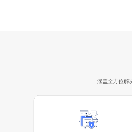
涵盖全方位解