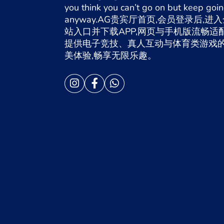
you think you can’t go on but keep goi
anyway.AG贵宾厅首页,会员登录后,进
站入口并下载APP,网页与手机版流畅适配
提供电子竞技、真人互动与体育类游戏
美体验,畅享无限乐趣。