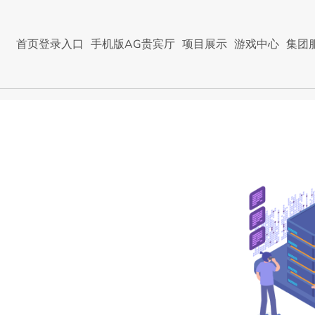
首页登录入口
手机版AG贵宾厅
项目展示
游戏中心
集团