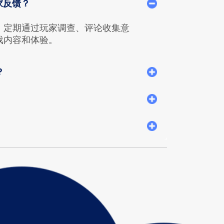
家反馈？
，定期通过玩家调查、评论收集意
戏内容和体验。
？