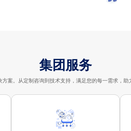
集团服务
决方案。从定制咨询到技术支持，满足您的每一需求，助