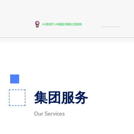
集团服务
Our Services