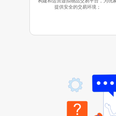
构建和运营虚拟物品交易平台，为玩
提供安全的交易环境；