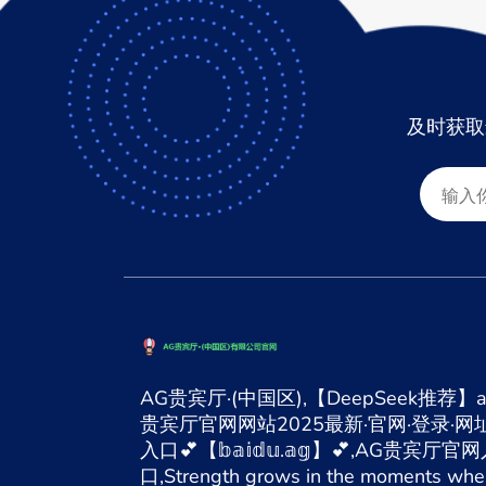
及时获取
AG贵宾厅·(中国区),【DeepSeek推荐】a
贵宾厅官网网站2025最新·官网·登录·网址
入口💕【𝕓𝕒𝕚𝕕𝕦.𝕒𝕘】💕,AG贵宾厅官
口,Strength grows in the moments whe