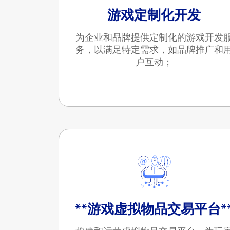
游戏定制化开发
为企业和品牌提供定制化的游戏开发
务，以满足特定需求，如品牌推广和
户互动；
**游戏虚拟物品交易平台*