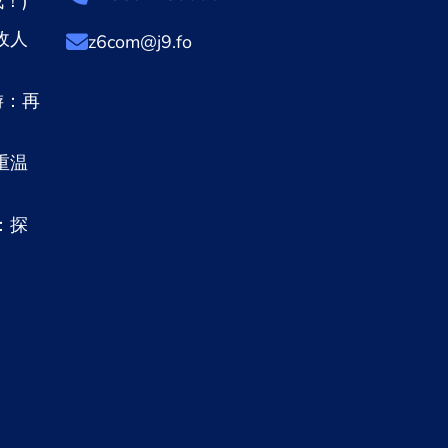
！)
敌人
z6com@j9.fo
游：再
重温
：探