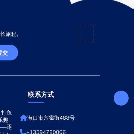
成长旅程。
提交
联系方式
，打鱼
海口市六霉街488号
乐趣
——逐
+13594780006