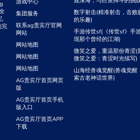
鹿深海，与巨鱼搏斗的挑战
游戏中心
ng
入全
数字射击(精准射击，击败
集团服务
,
的乐趣)
联系ag贵宾厅官网
的完
手游传世sf(《传世sf》手
网站
现那个曾经的江湖)
网站地图
微笑之爱，重温那份青涩(
网站地图
微笑之爱：青涩时光续写)
网站地图
山海经兽魂觉醒(兽魂觉醒
索古老神话世界)
AG贵宾厅首页网页
版
AG贵宾厅首页手机
版入口
AG贵宾厅首页APP
下载